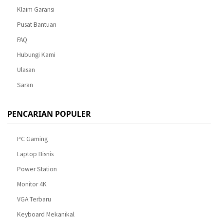
Klaim Garansi
Pusat Bantuan
FAQ
Hubungi Kami
Ulasan
Saran
PENCARIAN POPULER
PC Gaming
Laptop Bisnis
Power Station
Monitor 4K
VGA Terbaru
Keyboard Mekanikal