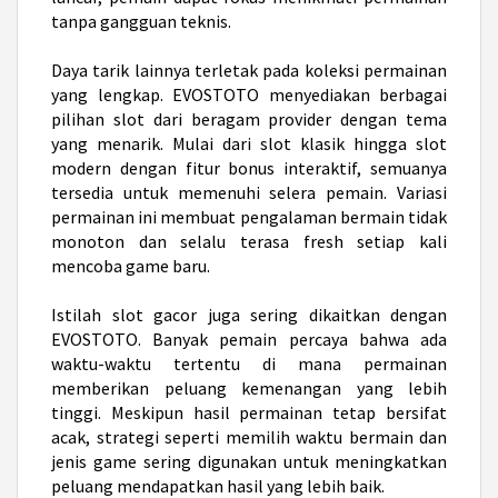
tanpa gangguan teknis.
Daya tarik lainnya terletak pada koleksi permainan
yang lengkap. EVOSTOTO menyediakan berbagai
pilihan slot dari beragam provider dengan tema
yang menarik. Mulai dari slot klasik hingga slot
modern dengan fitur bonus interaktif, semuanya
tersedia untuk memenuhi selera pemain. Variasi
permainan ini membuat pengalaman bermain tidak
monoton dan selalu terasa fresh setiap kali
mencoba game baru.
Istilah slot gacor juga sering dikaitkan dengan
EVOSTOTO. Banyak pemain percaya bahwa ada
waktu-waktu tertentu di mana permainan
memberikan peluang kemenangan yang lebih
tinggi. Meskipun hasil permainan tetap bersifat
acak, strategi seperti memilih waktu bermain dan
jenis game sering digunakan untuk meningkatkan
peluang mendapatkan hasil yang lebih baik.