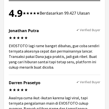
yang mungkin muncul saat awal penggunaan.
4.9
★★★★★
Berdasarkan 99.427 Ulasan
✔ Verified Buyer
Jonathan Putra
★★★★★
EVOSTOTO lagi rame banget dibahas, gue coba sendiri
ternyata aksesnya cepat dan permainannya lancar.
Transaksi pakai Dana juga praktis, jadi gak ribet. Buat
yang cari hiburan santai tapi tetap seru, platform ini
cukup menarik buat dicoba.
✔ Verified Buyer
Darren Prasetyo
★★★★★
Awalnya cuma ikut-ikutan karena lagi viral, tapi
ternyata pengalaman main di EVOSTOTO cukup
nyaman. Banyak pilihan game dan tampilannya