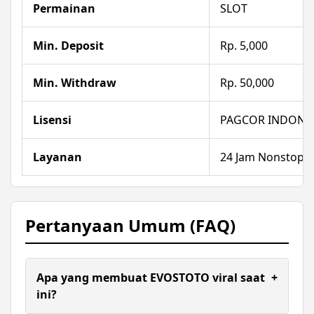
Permainan
SLOT
Min. Deposit
Rp. 5,000
Min. Withdraw
Rp. 50,000
Lisensi
PAGCOR INDONE
Layanan
24 Jam Nonstop
Pertanyaan Umum (FAQ)
Apa yang membuat EVOSTOTO viral saat
+
ini?