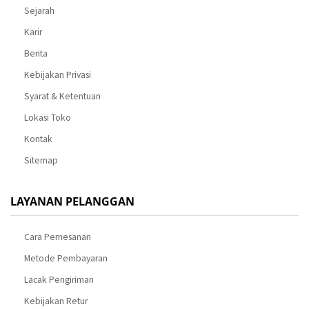
Sejarah
Karir
Berita
Kebijakan Privasi
Syarat & Ketentuan
Lokasi Toko
Kontak
Sitemap
LAYANAN PELANGGAN
Cara Pemesanan
Metode Pembayaran
Lacak Pengiriman
Kebijakan Retur