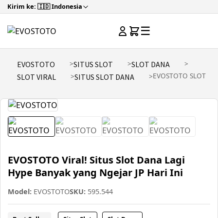
Kirim ke: 🇮🇩 Indonesia
☰
EVOSTOTO
SITUS SLOT
SLOT DANA
EVOSTOTO SLOT
SLOT VIRAL
SITUS SLOT DANA
EVOSTOTO Viral! Situs Slot Dana Lagi
Hype Banyak yang Ngejar JP Hari Ini
Model:
EVOSTOTO
SKU:
595.544