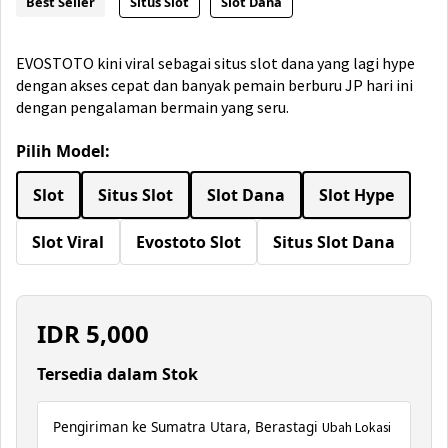
Best Seller
Situs Slot
Slot Dana
EVOSTOTO kini viral sebagai situs slot dana yang lagi hype
dengan akses cepat dan banyak pemain berburu JP hari ini
dengan pengalaman bermain yang seru.
Pilih Model:
Slot
Situs Slot
Slot Dana
Slot Hype
Slot Viral
Evostoto Slot
Situs Slot Dana
IDR
5,000
Tersedia dalam Stok
Pengiriman ke Sumatra Utara, Berastagi
Ubah Lokasi